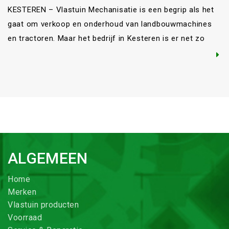
KESTEREN – Vlastuin Mechanisatie is een begrip als het
gaat om verkoop en onderhoud van landbouwmachines
en tractoren. Maar het bedrijf in Kesteren is er net zo
goed voor de hovenier en de zzp’er, met sterke merken
op het gebied van tuin- en parkmachines. Stihl, Kärcher
en John Deere zijn de klinkende namen als het […]
ALGEMEEN
Home
Merken
Vlastuin producten
Voorraad