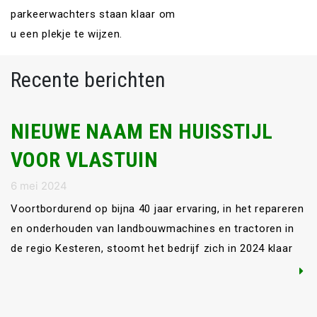
parkeerwachters staan klaar om
u een plekje te wijzen.
Recente berichten
NIEUWE NAAM EN HUISSTIJL
VOOR VLASTUIN
6 mei 2024
Voortbordurend op bijna 40 jaar ervaring, in het repareren
en onderhouden van landbouwmachines en tractoren in
de regio Kesteren, stoomt het bedrijf zich in 2024 klaar
voor de toekomst. Bijna 10 jaar geleden is het
mechanisatiebedrijf in Kesteren overgenomen door het
familiebedrijf Vlastuin. Sinds die tijd heeft het bedrijf niet