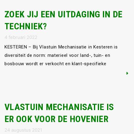
stilgestaan, maar gewerkt aan de […]
ZOEK JIJ EEN UITDAGING IN DE
TECHNIEK?
4 februari 2022
KESTEREN – Bij Vlastuin Mechanisatie in Kesteren is
diversiteit de norm: materieel voor land-, tuin- en
bosbouw wordt er verkocht en klant-specifieke
toepassingen worden bij Vlastuin Mechanisatie
opgebouwd. Juist voor deze klant-specifieke op- en
ombouw zijn we op zoek naar extra mensen.
Omkeerinrichtingen voor tractoren, opbouw van
VLASTUIN MECHANISATIE IS
laadkranen en GPS-systemen voor precisielandbouw, het
ombouwen van […]
ER OOK VOOR DE HOVENIER
24 augustus 2021