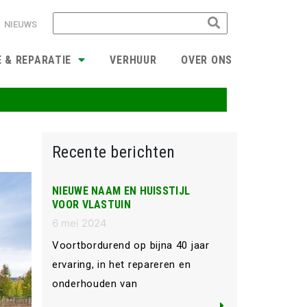
NIEUWS
E & REPARATIE
VERHUUR
OVER ONS
Recente berichten
NIEUWE NAAM EN HUISSTIJL
VOOR VLASTUIN
6 mei 2024
Voortbordurend op bijna 40 jaar
ervaring, in het repareren en
onderhouden van
landbouwmachines en tractoren in