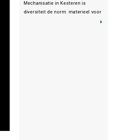
Mechanisatie in Kesteren is
diversiteit de norm: materieel voor
land-, tuin- en bosbouw wordt er
verkocht en klant-specifieke
toepassingen worden bij Vlastuin
Mechanisatie opgebouwd. Juist
voor deze klant-specifieke op- en
ombouw zijn we op zoek naar
extra mensen. Omkeerinrichtingen
voor tractoren, opbouw van
laadkranen en GPS-systemen voor
precisielandbouw, het ombouwen
van […]