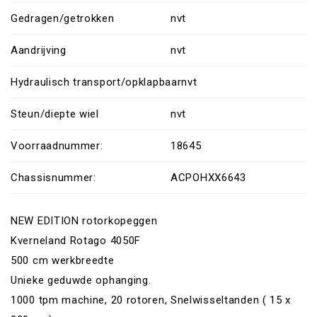
Gedragen/getrokken
nvt
Aandrijving
nvt
Hydraulisch transport/opklapbaar
nvt
Steun/diepte wiel
nvt
Voorraadnummer:
18645
Chassisnummer:
ACPOHXX6643
NEW EDITION rotorkopeggen
Kverneland Rotago 4050F
500 cm werkbreedte
Unieke geduwde ophanging.
1000 tpm machine, 20 rotoren, Snelwisseltanden ( 15 x