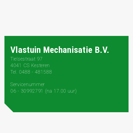
Vlastuin Mechanisatie B.V.
Tielsestraat 97
4041 CS Kesteren
Tel. 0488 - 481588
Servicenummer
06 - 30992791 (na 17.00 uur)