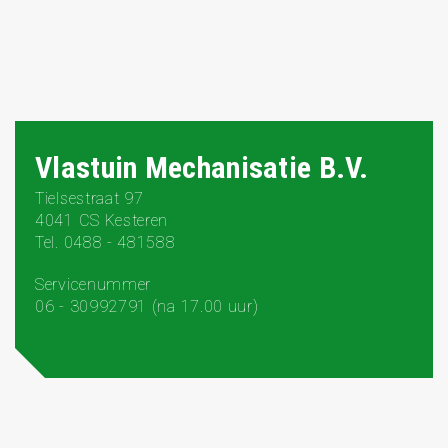
Vlastuin Mechanisatie B.V.
Tielsestraat 97
4041 CS Kesteren
Tel. 0488 - 481588
Servicenummer
06 - 30992791 (na 17.00 uur)