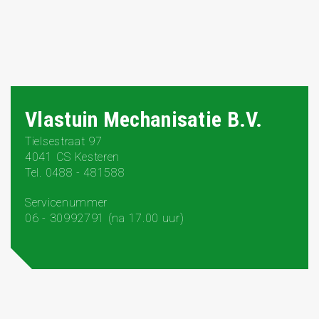
Vlastuin Mechanisatie B.V.
Tielsestraat 97
4041 CS Kesteren
Tel. 0488 - 481588
Servicenummer
06 - 30992791 (na 17.00 uur)