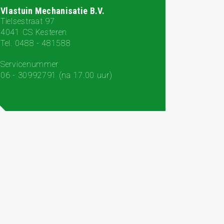
Vlastuin Mechanisatie B.V.
Tielsestraat 97
4041 CS Kesteren
Tel. 0488 - 481588
Servicenummer
06 - 30992791 (na 17.00 uur)