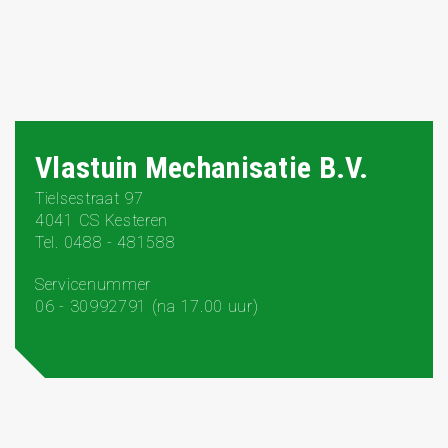
Vlastuin Mechanisatie B.V.
Tielsestraat 97
4041 CS Kesteren
Tel. 0488 - 481588
Servicenummer
06 - 30992791 (na 17.00 uur)