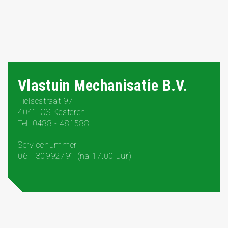
Vlastuin Mechanisatie B.V.
Tielsestraat 97
4041 CS Kesteren
Tel. 0488 - 481588
Servicenummer
06 - 30992791 (na 17.00 uur)