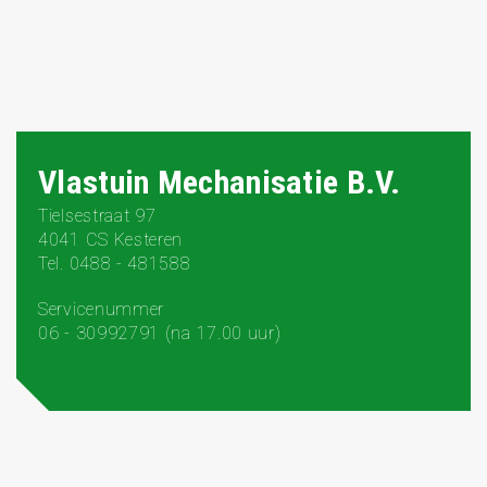
Vlastuin Mechanisatie B.V.
Tielsestraat 97
4041 CS Kesteren
Tel. 0488 - 481588
Servicenummer
06 - 30992791 (na 17.00 uur)